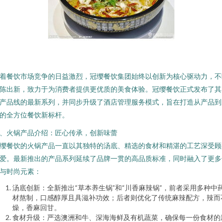
着餐饮市场竞争的日益激烈，冠缨餐饮集团始终以创新为核心驱动力，不
陈出新，致力于为消费者提供更优质的美食体验。冠缨餐饮正式发布了其
产品线的最新系列，并同步升级了酒店管理服务模式，旨在打造从产品到
的全方位餐饮新标杆。
、火锅产品介绍：匠心传承，创新味蕾
缨餐饮的火锅产品一直以其独特的汤底、精选的食材和精湛的工艺深受顾
爱。最新推出的产品系列延续了品牌一贯的高品质标准，同时融入了更多
与时尚元素：
汤底创新：全新推出“草本养生锅”和“川香麻辣锅”，前者采用多种中
材熬制，口感醇厚且具滋补功效；后者则优化了传统麻辣配方，辣而
燥，香麻回甘。
食材升级：严选澳洲和牛、深海海鲜及有机蔬菜，确保每一份食材的