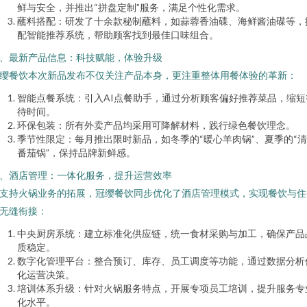
鲜与安全，并推出“拼盘定制”服务，满足个性化需求。
蘸料搭配：研发了十余款秘制蘸料，如蒜蓉香油碟、海鲜酱油碟等，
配智能推荐系统，帮助顾客找到最佳口味组合。
、最新产品信息：科技赋能，体验升级
缨餐饮本次新品发布不仅关注产品本身，更注重整体用餐体验的革新：
智能点餐系统：引入AI点餐助手，通过分析顾客偏好推荐菜品，缩短
待时间。
环保包装：所有外卖产品均采用可降解材料，践行绿色餐饮理念。
季节性限定：每月推出限时新品，如冬季的“暖心羊肉锅”、夏季的“
番茄锅”，保持品牌新鲜感。
、酒店管理：一体化服务，提升运营效率
支持火锅业务的拓展，冠缨餐饮同步优化了酒店管理模式，实现餐饮与住
无缝衔接：
中央厨房系统：建立标准化供应链，统一食材采购与加工，确保产品
质稳定。
数字化管理平台：整合预订、库存、员工调度等功能，通过数据分析
化运营决策。
培训体系升级：针对火锅服务特点，开展专项员工培训，提升服务专
化水平。